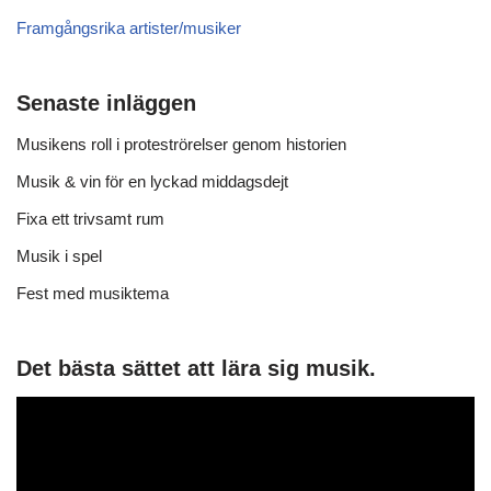
Framgångsrika artister/musiker
Senaste inläggen
Musikens roll i proteströrelser genom historien
Musik & vin för en lyckad middagsdejt
Fixa ett trivsamt rum
Musik i spel
Fest med musiktema
Det bästa sättet att lära sig musik.
V
i
d
e